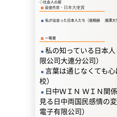
◇社会人の部
・日本大使賞
最優秀賞
私が出会った日本人たち（張桐赫 湘潭大
一
等賞
私の知っている日本人
限公司大連分公司）
言葉は通じなくても心
校）
日中ＷＩＮ ＷＩＮ関
見る日中両国民感情の変
電子有限公司）