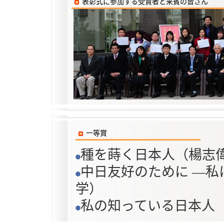
表彰式に参加する受賞者と来賓の皆さん
一等賞
種を蒔く日本人（楊志
中日友好のために ―
学）
私の知っている日本人