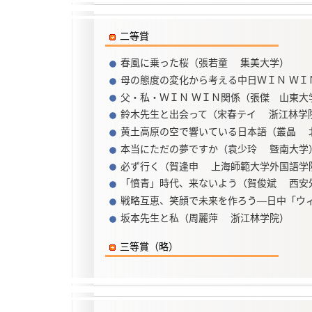
二等賞
春風に乗った桜（張若童 集美大学）
母の態度の変化から考える中日ＷＩＮ ＷＩ
父・私・ＷＩＮ ＷＩＮ関係（張傑 山東大
鈴木先生と出会って（宋春テイ 浙江林学
黄土高原の空で響いている日本語（叢晶 
本当にただの夢ですか（袁少玲 曁南大学
必ず行く（賀逢申 上海師範大学外国語学
「憤青」時代、来ないよう（賀俊斌 西安
戦略互恵、笑顔で未来を作ろう―日中「ウ
坂本先生と私（周麗萍 浙江林学院）
三等賞（略）