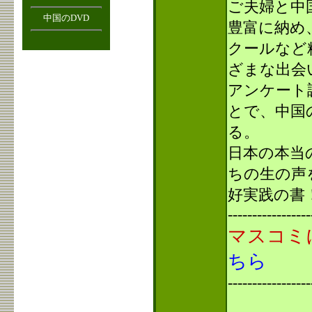
ご夫婦と中
中国のDVD
豊富に納め
クールなど
ざまな出会
アンケート
とで、中国
る。
日本の本当
ちの生の声
好実践の書
-----------------
マスコミ
ちら
-----------------