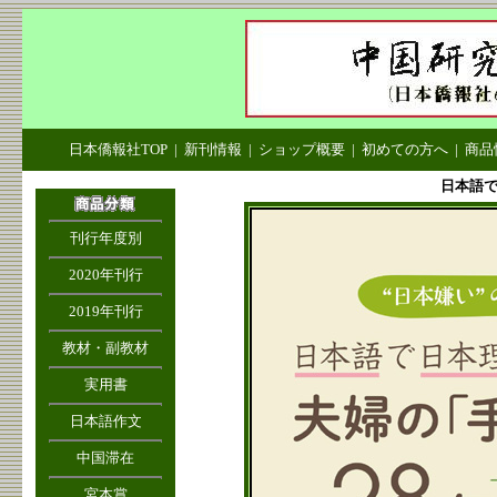
日本僑報社TOP
|
新刊情報
|
ショップ概要
|
初めての方へ
|
商品
日本語で
刊行年度別
2020年刊行
2019年刊行
教材・副教材
実用書
日本語作文
中国滞在
宮本賞