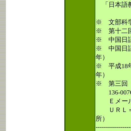
「日本語
※
※ 文部科
※ 第十二
※ 中国日
※ 中国日
年）
※ 平成
18
年）
※ 第三回
136-007
Ｅメー
ＵＲＬ
所）
-----------------