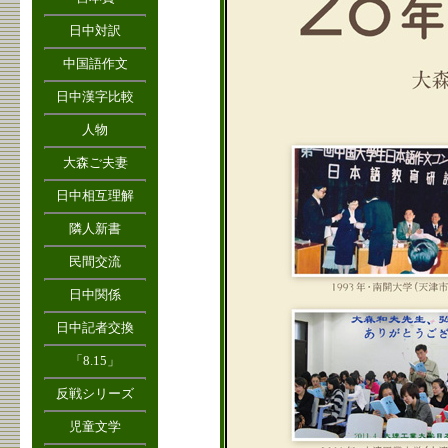
日中対訳
中国語作文
日中漢字比較
人物
大森ご夫妻
日中相互理解
隣人新書
民間交流
日中関係
日中記者交換
「8.15」
反戦シリーズ
児童文学