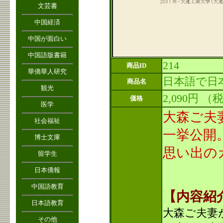
文芸書
中国経済
中国が面白い
中国語版書籍
214
商品ID
華僑華人研究
日本語で日
商品名
観光
2,090円
（
価格
医学
大森ご夫
社会福祉
一挙公開
博士文庫
思い出の
留学生
日本僑報
中国語教育
【内容紹
日本語教育
大森ご夫妻
その他