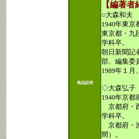
【編著者
○大森和夫
1940
年東京
東京都・九
学科卒。
朝日新聞記
部、編集委
1989
年１月
商品説明
◇大森弘子
1940
年京都
京都府・西
学科卒。
京都府・漁
間）。