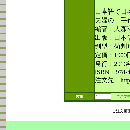
--
日本語で日
夫婦の「手
編著：大森
出版：日本
判型：菊判1
定価：190
発行：2016
ISBN 978-
注文先 http://
数量
（ご注文
ご注文画