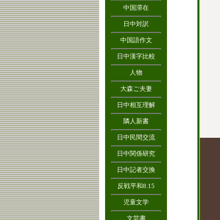
中国滞在
日中対訳
中国語作文
日中漢字比較
人物
大森ご夫妻
日中相互理解
隣人新書
日中民間交流
日中関係研究
日中記者交換
反戦平和8.15
児童文学
文芸書