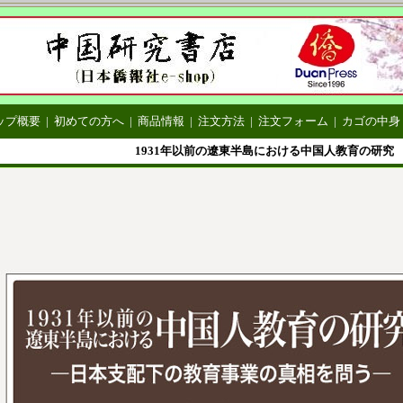
ップ概要
|
初めての方へ
|
商品情報
|
注文方法
|
注文フォーム
|
カゴの中身
1931年以前の遼東半島における中国人教育の研究