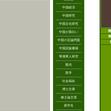
中国経済
中国研究
中国文化研究
商
中国が面白い
中国の言論問題
中国語版書籍
華僑華人研究
観光
医学
社会福祉
博士文庫
修士論文賞
留学生