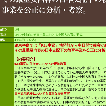
品ID
161
商品名
1931年以前の遼東半島における中国人教育の研究
価格
4,104円
（税込）
遼東半島では「9.18事変」勃発前から中日間で衝突
その最重要内容の日本支配下の教育事業を公正に分析
【内容紹介】
9.18事変の引き金にもなった現地教育
遼東半島では1931年の「9.18事変」勃発前から中日関係にお
重要内容の一つは、日本が現地で行っていた中国人教育事業。日
開できなかったため、「文化的支配」に則った中国人教育を行っ
に対抗・衝突が発生。度重なる排日運動が勃発し、やがて9.18事
は、日本は遼東半島でどのような教育を行っていたのか？ 本書で
が展開した中国人教育に注目し、その歴史的な形成、性格を再分
日本近現代史においても貴重な歴史事実
日本の近現代史においても極めて重要かつ特殊な存在である遼東
初の教育事業の"実践の場"となり、日本の占領支配において極め