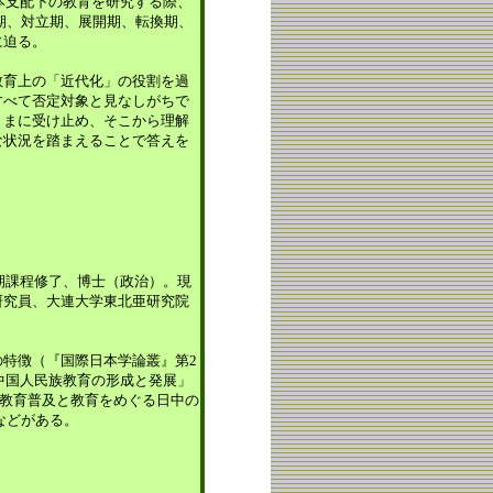
本支配下の教育を研究する際、
索期、対立期、展開期、転換期、
に迫る。
育上の「近代化」の役割を過
すべて否定対象と見なしがちで
ままに受け止め、そこから理解
な状況を踏まえることで答えを
期課程修了、博士（政治）。現
研究員、大連大学東北亜研究院
特徴（『国際日本学論叢』第2
中国人民族教育の形成と発展」
代教育普及と教育をめぐる日中の
などがある。