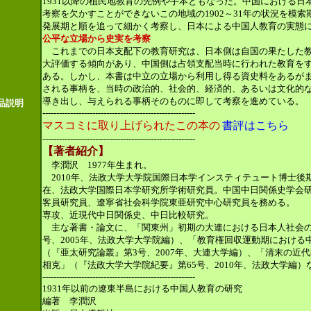
1931以降の植民地教育の先例や手本ともなった。中国における日
考察を欠かすことができないこの地域の1902～31年の状況を模
発展期と順を追って細かく考察し、日本による中国人教育の実態
公平な立場から史実を考察
これまでの日本支配下の教育研究は、日本側は自国の果たした教
大評価する傾向があり、中国側は占領支配当時に行われた教育を
ある。しかし、本書は中立の立場から利用し得る資史料をあるが
される事柄を、当時の政治的、社会的、経済的、あるいは文化的
導き出し、与えられる事柄そのものに即して考察を進めている。
品説明
-------------------------------------------------------
マスコミに取り上げられたこの本の
書評はこちら
-------------------------------------------------------
【著者紹介】
李潤沢 1977年生まれ。
2010年、法政大学大学院国際日本学インスティテュート博士後
在、法政大学国際日本学研究所学術研究員。中国中日関係史学会
客員研究員、遼寧省社会科学院東亜研究中心研究員を務める。
専攻、近現代中日関係史、中日比較研究。
主な著書・論文に、「関東州」初期の大連における日本人社会の
号、2005年、法政大学大学院編）、「教育権回収運動期における
（『亜太研究論叢』第3号、2007年、大連大学編）、「清末の近
相克」（『法政大学大学院紀要』第65号、2010年、法政大学編）
-------------------------------------------------------
1931年以前の遼東半島における中国人教育の研究
編著 李潤沢