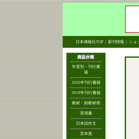
日本僑報社TOP
|
新刊情報
|
ショ
年度別・刊行書
籍
2020年刊行書籍
2019年刊行書籍
教材・副教材用
実用書
日本語作文
宮本賞