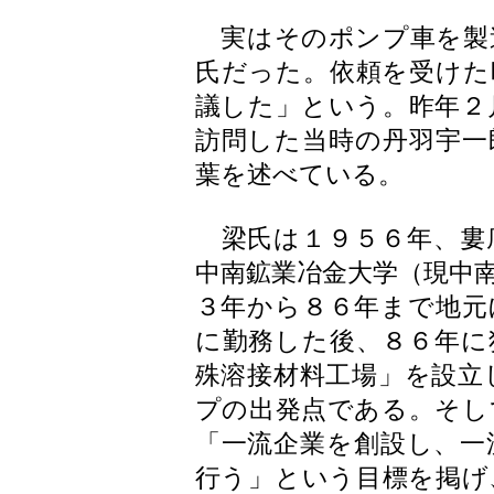
実はそのポンプ車を製
氏だった。依頼を受けた
議した」という。昨年２
訪問した当時の丹羽宇一
葉を述べている。
梁氏は１９５６年、婁
中南鉱業冶金大学（現中
３年から８６年まで地元
に勤務した後、８６年に
殊溶接材料工場」を設立
プの出発点である。そし
「一流企業を創設し、一
行う」という目標を掲げ