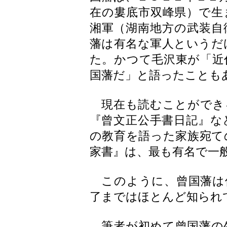
在の婁底市双峰県）で生
湘軍（湖南地方の武装自
藩は有名な軍人というだ
た。かつて毛沢東が「近
国藩だ」と語ったことも
現在も読むことができ
『曾文正公手書日記』な
の教育を語った家族宛て
家書』は、最も有名で一
このように、曾国藩は
了まではほとんど知られ
筆者が初めて曾国藩の