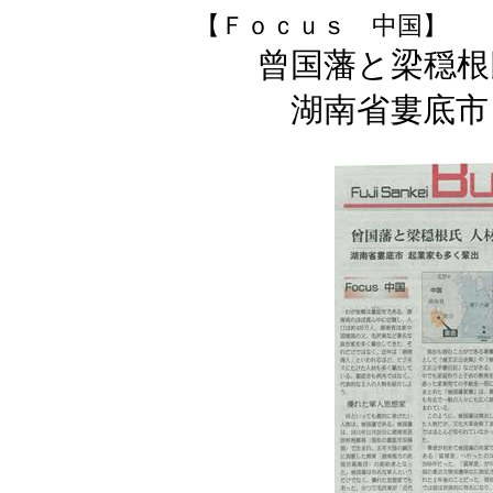
【Ｆｏｃｕｓ 中国】
曾国藩と梁穏根
湖南省婁底市